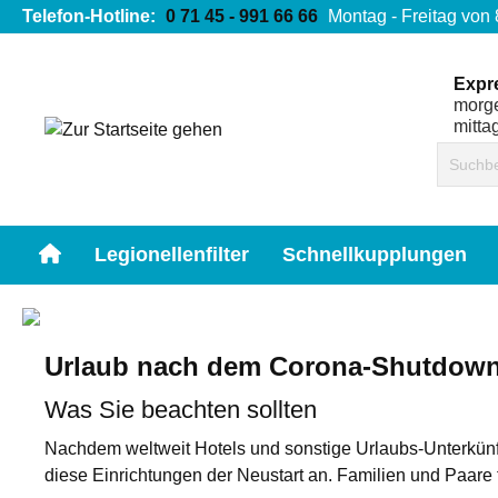
Telefon-Hotline:
0 71 45 - 991 66 66
Montag - Freitag von
Expr
morge
mittag
Legionellenfilter
Schnellkupplungen
Urlaub nach dem Corona-Shutdow
Was Sie beachten sollten
Nachdem weltweit Hotels und sonstige Urlaubs-Unterkünf
diese Einrichtungen der Neustart an. Familien und Paare 