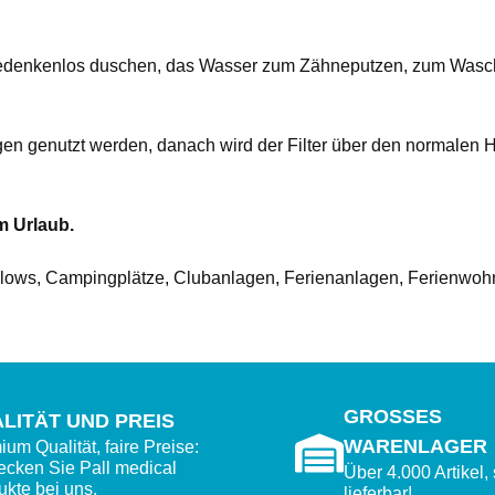
 bedenkenlos duschen, das Wasser zum Zähneputzen, zum Wasch
gen genutzt werden, danach wird der Filter über den normalen H
m Urlaub.
alows, Campingplätze, Clubanlagen, Ferienanlagen, Ferienwohn
GROSSES W
LITÄT UND PREIS
ARENLAGER
um Qualität, faire Preise:
ecken Sie Pall medical
Über 4.000 Artikel, 
ukte bei uns.
lieferbar!