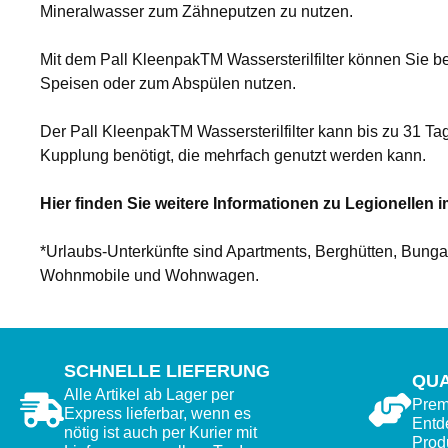
Mineralwasser zum Zähneputzen zu nutzen.
Mit dem Pall KleenpakTM Wassersterilfilter können Sie
Speisen oder zum Abspülen nutzen.
Der Pall KleenpakTM Wassersterilfilter kann bis zu 31 Ta
Kupplung benötigt, die mehrfach genutzt werden kann.
Hier finden Sie weitere Informationen zu Legionellen i
*Urlaubs-Unterkünfte sind Apartments, Berghütten, Bung
Wohnmobile und Wohnwagen.
SCHNELLE LIEFERUNG
QUA
Alle Artikel ab Lager per
Premi
Express lieferbar, wenn es
Entd
nötig ist auch per Kurier mit
Prod