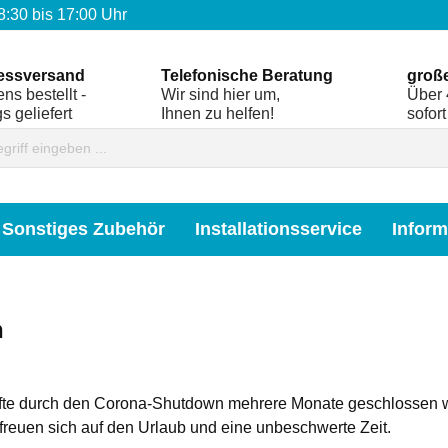
8:30 bis 17:00 Uhr
essversand
Telefonische Beratung
groß
ns bestellt -
Wir sind hier um,
Über 
s geliefert
Ihnen zu helfen!
sofort
Sonstiges Zubehör
Installationsservice
Inform
n
te durch den Corona-Shutdown mehrere Monate geschlossen ware
freuen sich auf den Urlaub und eine unbeschwerte Zeit.